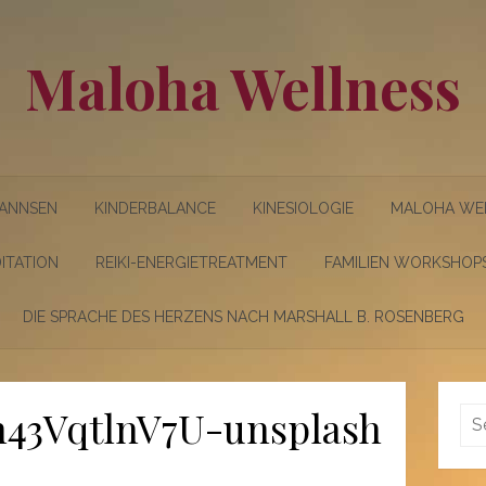
Maloha Wellness
ANNSEN
KINDERBALANCE
KINESIOLOGIE
MALOHA WE
ITATION
REIKI-ENERGIETREATMENT
FAMILIEN WORKSHOP
DIE SPRACHE DES HERZENS NACH MARSHALL B. ROSENBERG
h43VqtlnV7U-unsplash