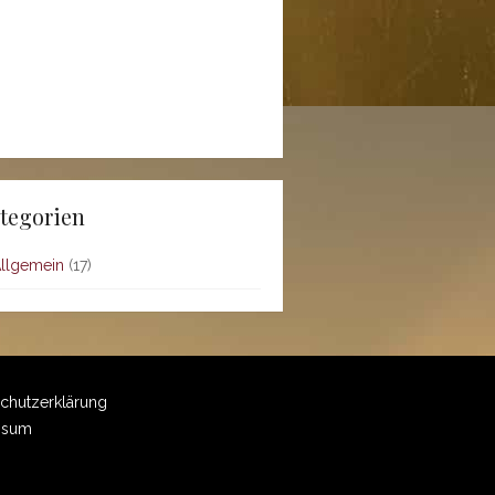
tegorien
llgemein
(17)
chutzerklärung
ssum