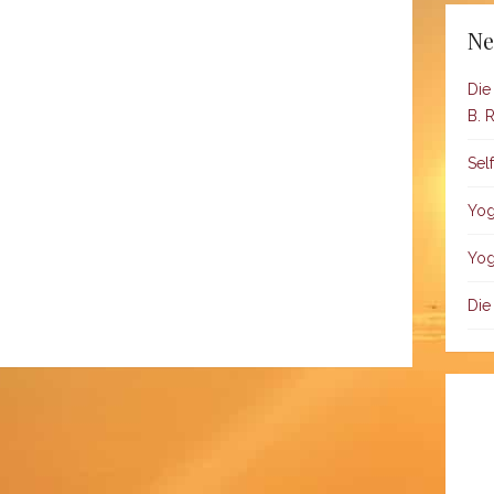
Ne
Die
B. 
Sel
Yog
Yog
Die