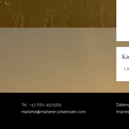
Ka
A
Tel.: +43 660 4501569
Datens
marlene@marlene-johannsen.com
Impre