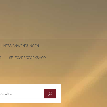
LLNESS ANWENDUNGEN
S
SELFCARE WORKSHOP
Search
SEARCH
for: